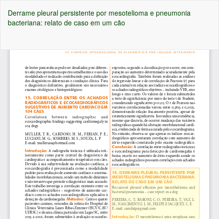
Voltar
Derrame pleural persistente por mesotelioma e pneumonia
aos
bacteriana: relato de caso em um cão
Detalhes
do
Artigo
Ba
Ba
P