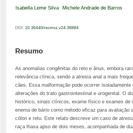
Isabella Leme Silva
Michele Andrade de Barros
DOI:
10.36440/recmvz.v24.38884
Resumo
As anomalias congênitas do reto e ânus, embora rar
relevância clínica, sendo a atresia anal a mais frequ
cães. Essa malformação pode ocorrer isoladamente o
alterações do trato gastrointestinal e urogenital. O d
histórico, sinais clínicos, exame físico e exames de
enema de bário como método eficaz para avaliação an
cólon e reto. Este relato descreve um caso de atresia
raça lhasa apso de dois meses, acompanhada de duas 