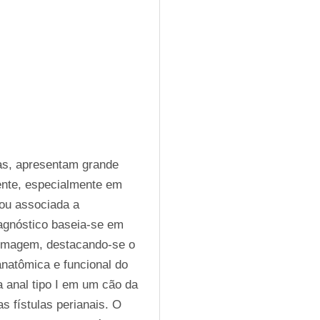
as, apresentam grande 
ente, especialmente em 
u associada a 
iagnóstico baseia-se em 
 imagem, destacando-se o 
atômica e funcional do 
 anal tipo I em um cão da 
fístulas perianais. O 