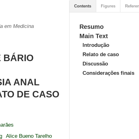
Contents
Figures
Refere
da em Medicina
Resumo
Main Text
Introdução
Relato de caso
 BÁRIO
Discussão
Considerações finais
IA ANAL
ATO DE CASO
marães
g
Alice Bueno Tarelho