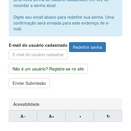
recordar a senha atual.
Digite seu email abaixo para redefinir sua senha. Uma
confirmação será enviada para este endereço de e-
mail.
E-mail do usuário cadastrado
Redefinir senha
Não é um usuário? Registre-se no site
Enviar
Enviar Submissão
Submissão
Acessibilidade
A−
A+
◑
↻