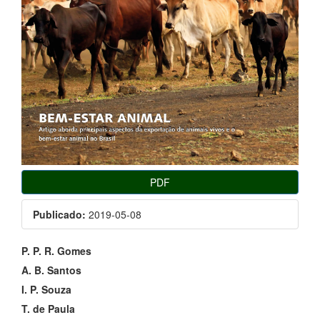
PDF
Publicado:
2019-05-08
Conteúdo
P. P. R. Gomes
do
A. B. Santos
I. P. Souza
artigo
T. de Paula