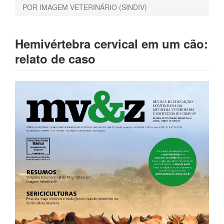
POR IMAGEM VETERINÁRIO (SINDIV)
Hemivértebra cervical em um cão:
relato de caso
Barra
lateral
de
artigos