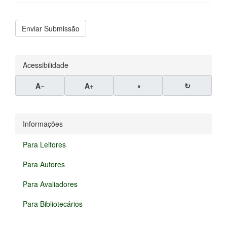
Enviar
Enviar Submissão
Submissão
Acessibilidade
A−
A+
◑
↻
Informações
Para Leitores
Para Autores
Para Avaliadores
Para Bibliotecários