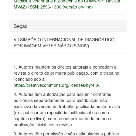
artigo
Medicina Veterinária e Zootecnia do CRMV-SP (Revista
MV&Z) ISSN: 2596-1306 (versão on-line)
Seção
VII SIMPÓSIO INTERNACIONAL DE DIAGNÓSTICO
POR IMAGEM VETERINÁRIO (SINDIV)
1. Autores mantém os direitos autorais e concedem à
revista o direito de primeira publicação, com o trabalho
licenciado sob a
https://creativecommons.org/licenses/by/4.0/
.
2. Autores têm autorização para assumir contratos
adicionais separadamente, para distribuição não-
exclusiva da versão do trabalho publicada nesta revista
(ex.: publicar em repositório institucional ou como
capítulo de livro), com reconhecimento de autoria e
publicação inicial nesta revista.
3. Autores têm permissão e são estimulados a publicar