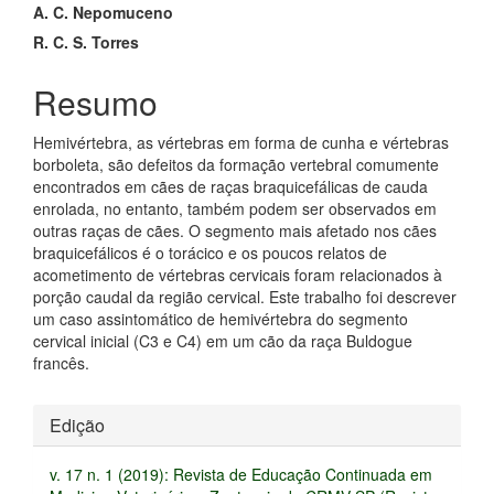
principal
A. C. Nepomuceno
R. C. S. Torres
Resumo
Hemivértebra, as vértebras em forma de cunha e vértebras
borboleta, são defeitos da formação vertebral comumente
encontrados em cães de raças braquicefálicas de cauda
enrolada, no entanto, também podem ser observados em
outras raças de cães. O segmento mais afetado nos cães
braquicefálicos é o torácico e os poucos relatos de
acometimento de vértebras cervicais foram relacionados à
porção caudal da região cervical. Este trabalho foi descrever
um caso assintomático de hemivértebra do segmento
cervical inicial (C3 e C4) em um cão da raça Buldogue
francês.
Detalhes
Edição
do
v. 17 n. 1 (2019): Revista de Educação Continuada em